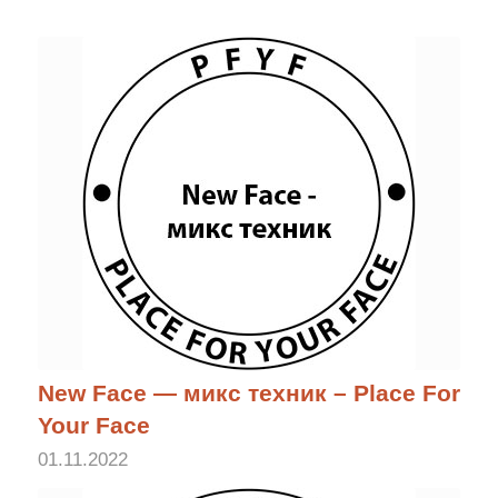
New Face — микс техник – Place For
Your Face
01.11.2022